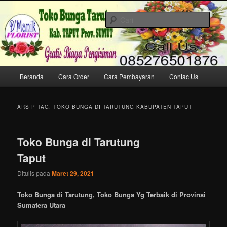
Langsung
Langsung
Melayani Pemesanan dan Pengiriman Karangan Bunga Papan Ucapan ke
ke
ke
Tarutung & Sekitarnya
Cari
konten
konten
utama
sekunder
Toko Bunga di Tarutung HP/WA
085276501876
Menu
Beranda
Cara Order
Cara Pembayaran
Contac Us
utama
ARSIP TAG:
TOKO BUNGA DI TARUTUNG KABUPATEN TAPUT
Toko Bunga di Tarutung
Taput
Ditulis pada
Maret 29, 2021
Toko Bunga di Tarutung, Toko Bunga Yg Terbaik di Provinsi
Sumatera Utara