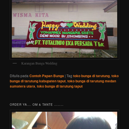
Karangan Bunga Wedding
Ditulis pada
Contoh Papan Bunga
|
Tag
toko bunga di tarutung
,
toko
bunga di tarutung kabupaten taput
,
toko bunga di tarutung medan
sumatera utara
,
toko bunga di tarutung taput
ORDER YA…. OM & TANTE ………