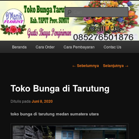
Langsung
Melayani Pemesanan dan Pengiriman Karangan Bunga Papan Ucapan ke
ke
Tarutung & Sekitarnya
Cari
konten
utama
Toko Bunga di Tarutung HP/WA
085276501876
Menu
Beranda
Cara Order
Cara Pembayaran
Contac Us
utama
Navigasi
←
Sebelumnya
Selanjutnya
→
Tulisan
Toko Bunga di Tarutung
Ditulis pada
Juni 8, 2020
toko bunga di tarutung medan sumatera utara