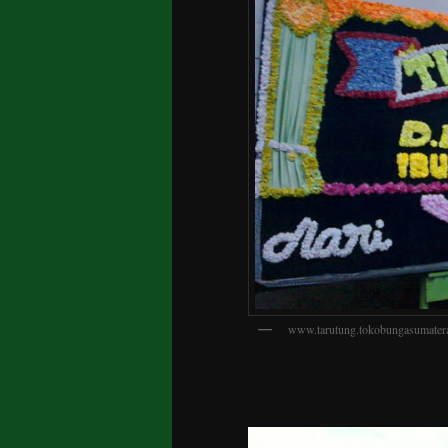
www.tarutung.tokobungasumater