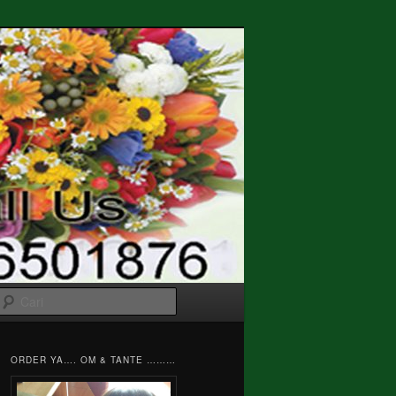
Cari
ORDER YA…. OM & TANTE ………