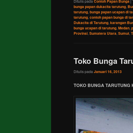
Ditulis pada
Contoh Papan Bunga
|
bunga papan dukacita tarutung
,
Bu
tarutung
,
bunga papan ucapan di ta
tarutung
,
contoh papan bunga di ta
Dukacita di Tarutung
,
karangan Bun
bunga ucapan di tarutung
,
Medan
,
p
Provinsi
,
Sumatera Utara
,
Sumut
,
T
Toko Bunga Tar
Ditulis pada
Januari 16, 2013
TOKO BUNGA TARUTUNG K