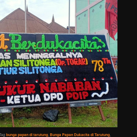
Tag
bunga papan di tarutung
,
Bunga Papan Dukacita di Tarutung
,