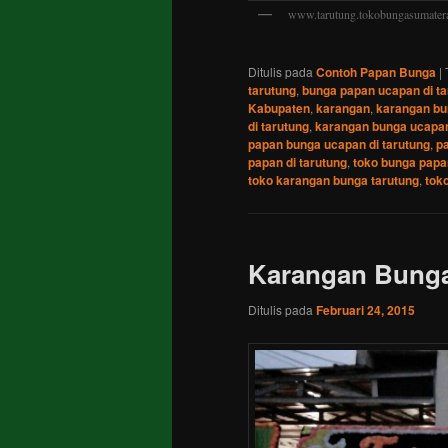
www.tarutung.tokobungasumatera
Ditulis pada
Contoh Papan Bunga
|
tarutung
,
bunga papan ucapan di ta
Kabupaten
,
karangan
,
karangan bun
di tarutung
,
karangan bunga ucapan
papan bunga ucapan di tarutung
,
p
papan di tarutung
,
toko bunga papa
toko karangan bunga tarutung
,
tok
Karangan Bunga
Ditulis pada
Februari 24, 2015