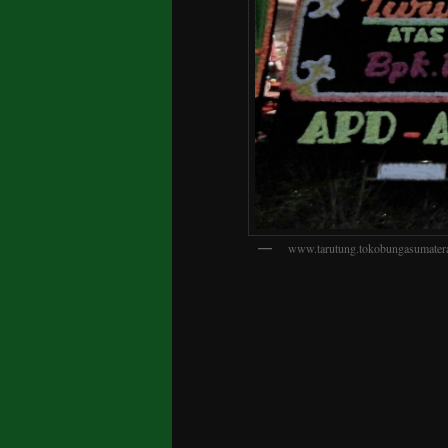
www.tarutung.tokobungasumatera