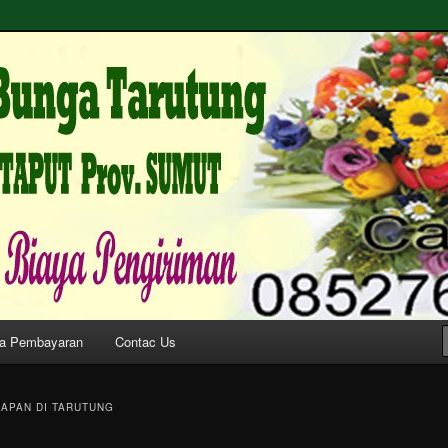
riman Karangan Bunga Papan Ucapan ke Tarutung & Sekitarnya
i Tarutung HP/WA
6
a Pembayaran
Contac Us
APAN DI TARUTUNG