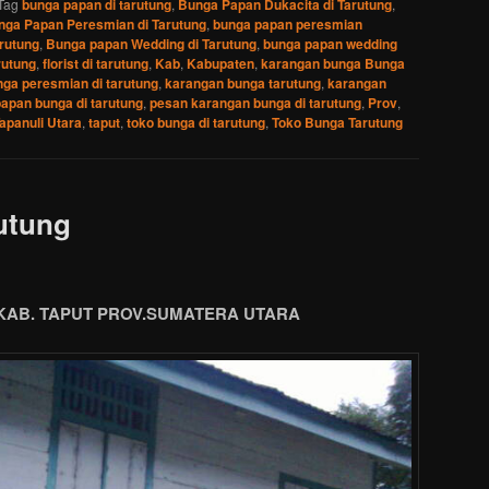
Tag
bunga papan di tarutung
,
Bunga Papan Dukacita di Tarutung
,
nga Papan Peresmian di Tarutung
,
bunga papan peresmian
rutung
,
Bunga papan Wedding di Tarutung
,
bunga papan wedding
rutung
,
florist di tarutung
,
Kab
,
Kabupaten
,
karangan bunga Bunga
ga peresmian di tarutung
,
karangan bunga tarutung
,
karangan
apan bunga di tarutung
,
pesan karangan bunga di tarutung
,
Prov
,
apanuli Utara
,
taput
,
toko bunga di tarutung
,
Toko Bunga Tarutung
utung
AB. TAPUT PROV.SUMATERA UTARA